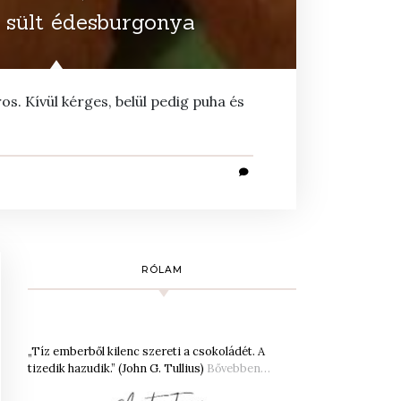
 sült édesburgonya
s. Kívül kérges, belül pedig puha és
RÓLAM
„Tíz emberből kilenc szereti a csokoládét. A
tizedik hazudik.” (John G. Tullius)
Bővebben…