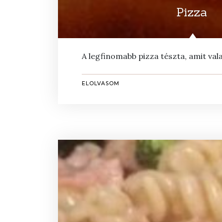
Pizza
A legfinomabb pizza tészta, amit vala
ELOLVASOM