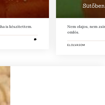
Sütőben
ha is készítettem.
Nem olajos, nem zsíro
omlós.
ELOLVASOM