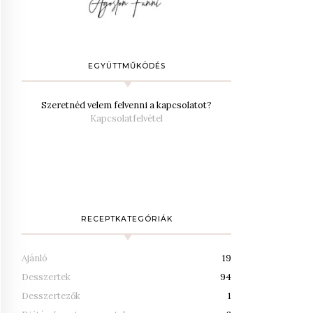
EGYÜTTMŰKÖDÉS
Szeretnéd velem felvenni a kapcsolatot?
Kapcsolatfelvétel
RECEPTKATEGÓRIÁK
Ajánló
19
Desszertek
94
Desszertezők
1