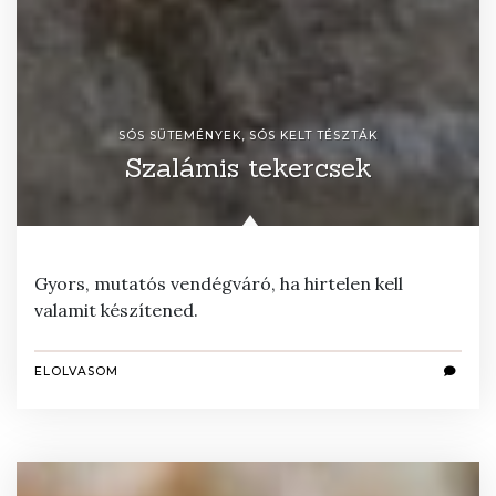
SÓS SÜTEMÉNYEK, SÓS KELT TÉSZTÁK
Szalámis tekercsek
Gyors, mutatós vendégváró, ha hirtelen kell
valamit készítened.
ELOLVASOM