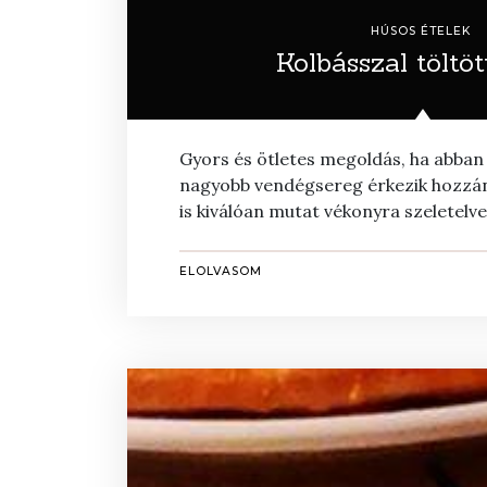
HÚSOS ÉTELEK
Kolbásszal töltöt
Gyors és ötletes megoldás, ha abban 
nagyobb vendégsereg érkezik hozzánk
is kiválóan mutat vékonyra szeletelve
ELOLVASOM