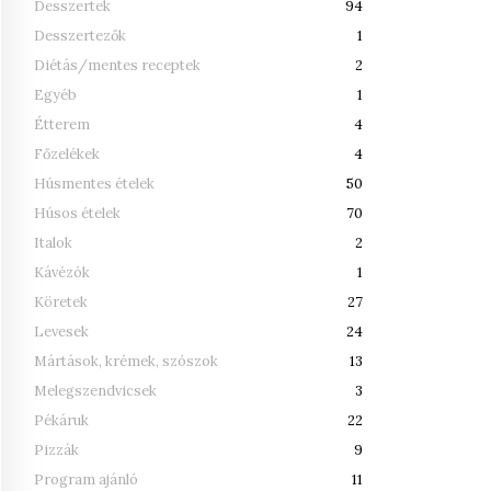
Desszertek
94
Desszertezők
1
Diétás/mentes receptek
2
Egyéb
1
Étterem
4
Főzelékek
4
Húsmentes ételek
50
Húsos ételek
70
Italok
2
Kávézók
1
Köretek
27
Levesek
24
Mártások, krémek, szószok
13
Melegszendvicsek
3
Pékáruk
22
Pizzák
9
Program ajánló
11