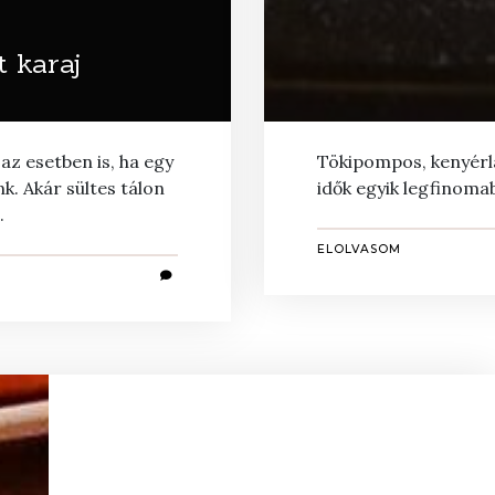
t karaj
az esetben is, ha egy
Tökipompos, kenyérl
. Akár sültes tálon
idők egyik legfinomab
.
ELOLVASOM