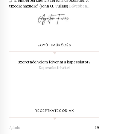
„Tíz emberből kilenc szereti a csokoládét. A
tizedik hazudik.” (John G. Tullius)
Bővebben…
EGYÜTTMŰKÖDÉS
Szeretnéd velem felvenni a kapcsolatot?
Kapcsolatfelvétel
RECEPTKATEGÓRIÁK
Ajánló
19