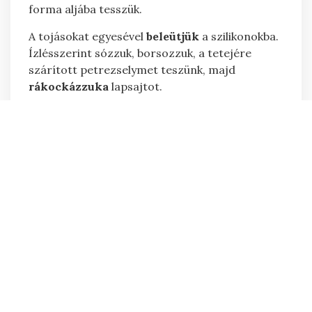
forma aljába tesszük.
A tojásokat egyesével
beleütjük
a szilikonokba.
Ízlésszerint sózzuk, borsozzuk, a tetejére
szárított petrezselymet teszünk, majd
rákockázzuka
lapsajtot.
Airfryerben, 150 fokon, kb. 10 percet sütjük.
Megjegyzés:
Én
Cosori Steel
készüléket használtam, a fenti
idő illetve hőfok arra vonatkozóan kerül
megadásra.
A bejegyzés termékkel támogatott tartalom,
reklám.