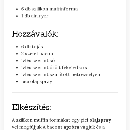
6 db szilikon muffinforma
1 db airfryer
Hozzávalók:
6
db
tojás
2
szelet
bacon
ízlés szerint
só
ízlés szerint
őrölt fekete bors
ízlés szerint
szárított petrezselyem
pici
olaj spray
Elkészítés:
A szilikon muffin formákat egy pici
olajspray
-
vel megfújjuk.A bacont
apróra
vágjuk és a