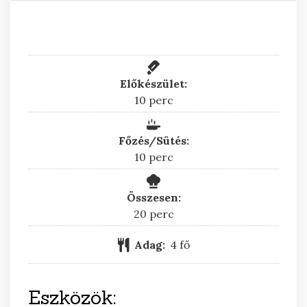
Előkészület:
perc
10
perc
Főzés/Sütés:
perc
10
perc
Összesen:
perc
20
perc
Adag:
4
fő
Eszközök: