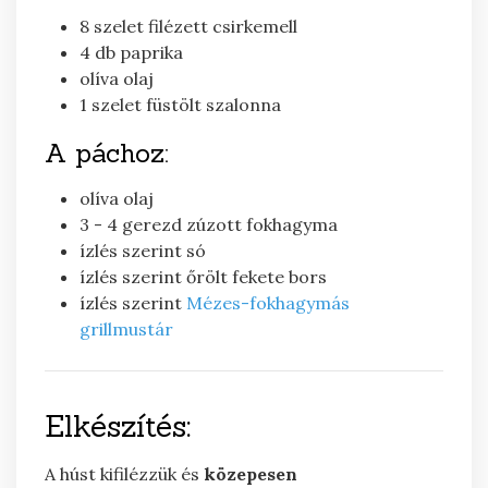
8
szelet
filézett csirkemell
4
db
paprika
olíva olaj
1
szelet
füstölt szalonna
A páchoz:
olíva olaj
3 - 4
gerezd
zúzott fokhagyma
ízlés szerint
só
ízlés szerint
őrölt fekete bors
ízlés szerint
Mézes-fokhagymás
grillmustár
Elkészítés:
A húst kifilézzük és
közepesen