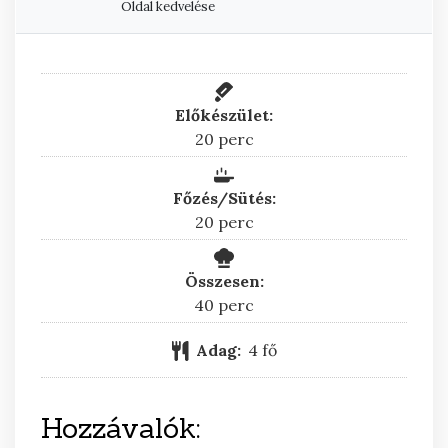
Oldal kedvelése
Előkészület:
perc
20
perc
Főzés/Sütés:
perc
20
perc
Összesen:
perc
40
perc
Adag:
4
fő
Hozzávalók: