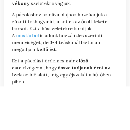
vékony
szeletekre vágjuk.
A pácoláshoz az olíva olajhoz hozzáadjuk a
zúzott fokhagymát, a sót és az őrölt fekete
borsot. Ezt a hússzeletekre borítjuk.
A
mustárból
is adunk hozzá ízlés szerinti
mennyiséget, de 3-4 teáskanál biztosan
megadja a
kellő ízt
.
Ezt a pácolást érdemes már
előző
este
elvégezni, hogy
össze tudjanak érni az
ízek
az idő alatt, míg egy éjszakát a hűtőben
pihen.
A sütés előtt természetesen megfelelő tüzet
készítünk és a tárcsát 1 szelet füstölt szalonna
segítségével
kikenjük
. Öntünk alá egy pici
olíva olajat, ráfektetjük a hús szeleteket és
pirosra sütjük.