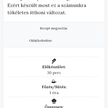
Ezért készült most ez a számunkra
tökéletes itthoni változat.
Recept megosztás
Oldal kedvelése
Előkészület:
perc
30
perc
Főzés/Sütés:
óra
1
óra
Összesen: