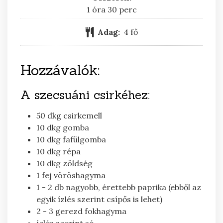
óra
perc
1
óra
30
perc
Adag:
4
fő
Hozzávalók:
A szecsuáni csirkéhez:
50
dkg
csirkemell
10
dkg
gomba
10
dkg
fafülgomba
10
dkg
répa
10
dkg
zöldség
1
fej
vöröshagyma
1 - 2
db
nagyobb, érettebb paprika (ebből az
egyik ízlés szerint csípős is lehet)
2 - 3
gerezd
fokhagyma