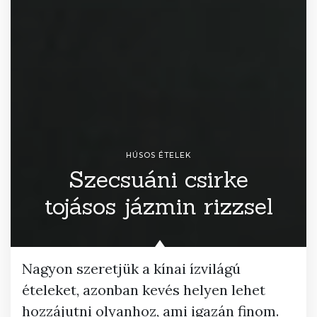
HÚSOS ÉTELEK
Szecsuáni csirke
tojásos jázmin rizzsel
Nagyon szeretjük a kínai ízvilágú
ételeket, azonban kevés helyen lehet
hozzájutni olyanhoz, ami igazán finom.