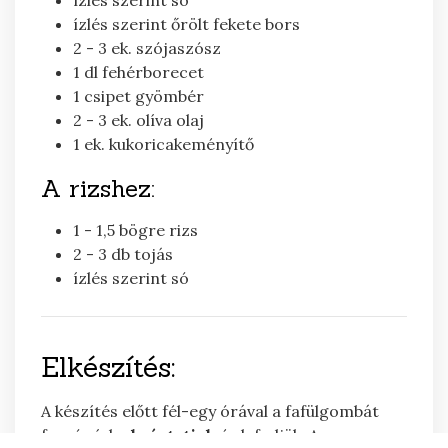
ízlés szerint
só
ízlés szerint
őrölt fekete bors
2 - 3
ek.
szójaszósz
1
dl
fehérborecet
1
csipet
gyömbér
2 - 3
ek.
olíva olaj
1
ek.
kukoricakeményítő
A rizshez:
1 - 1,5
bögre
rizs
2 - 3
db
tojás
ízlés szerint
só
Elkészítés:
A készítés előtt fél-egy órával a fafülgombát
forró vízbe
beáztatjuk
és lefedjük. A