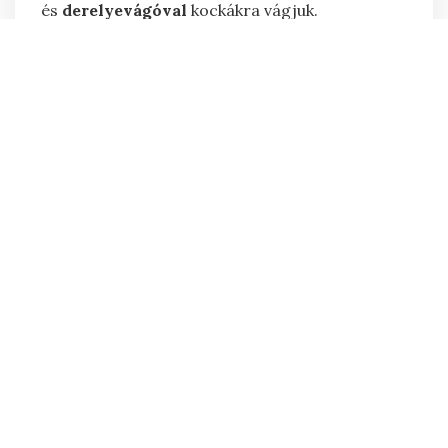
és
derelyevágóval
kockákra vágjuk.
Sütőpapírral bélelt tepsiben, 15 perc alatt,
előmelegített sütőben, 180°-
on
ropogósra
sütjük.
FANNI
MEGOSZTÁS
RÓLAM
„Tíz emberből kilenc szereti a csokoládét. A
tizedik hazudik.” (John G. Tullius)
Bővebben…