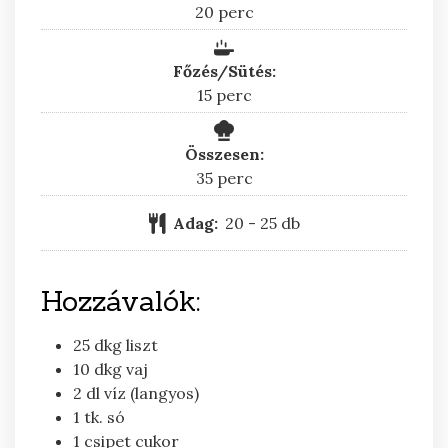
perc
20
perc
Főzés/Sütés:
perc
15
perc
Összesen:
perc
35
perc
Adag:
20
- 25 db
Hozzávalók:
25
dkg
liszt
10
dkg
vaj
2
dl
víz (langyos)
1
tk.
só
1
csipet
cukor