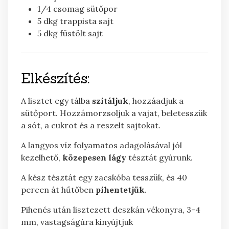
1/4
csomag
sütőpor
5
dkg
trappista sajt
5
dkg
füstölt sajt
Elkészítés:
A lisztet egy tálba
szitáljuk
, hozzáadjuk a
sütőport. Hozzámorzsoljuk a vajat, beletesszük
a sót, a cukrot és a reszelt sajtokat.
A langyos víz folyamatos adagolásával jól
kezelhető,
közepesen lágy
tésztát gyúrunk.
A kész tésztát egy zacskóba tesszük, és 40
percen át hűtőben
pihentetjük
.
Pihenés után lisztezett deszkán vékonyra, 3-4
mm, vastagságúra kinyújtjuk