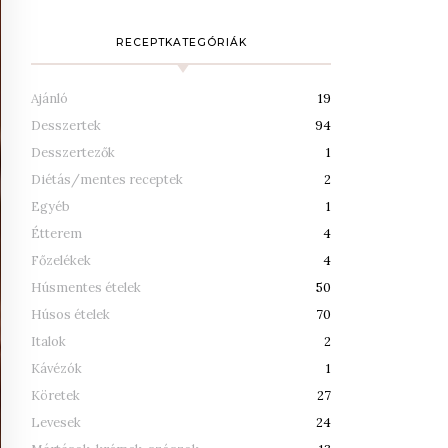
RECEPTKATEGÓRIÁK
Ajánló
19
Desszertek
94
Desszertezők
1
Diétás/mentes receptek
2
Egyéb
1
Étterem
4
Főzelékek
4
Húsmentes ételek
50
Húsos ételek
70
Italok
2
Kávézók
1
Köretek
27
Levesek
24