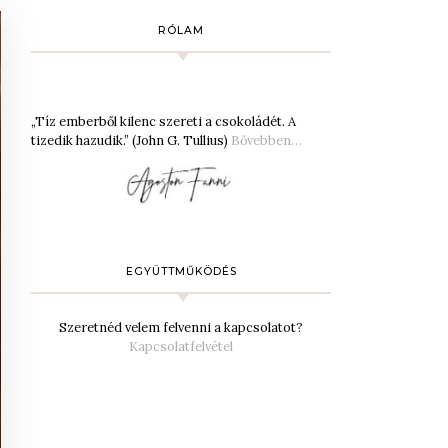
RÓLAM
„Tíz emberből kilenc szereti a csokoládét. A
tizedik hazudik.” (John G. Tullius)
Bővebben…
EGYÜTTMŰKÖDÉS
Szeretnéd velem felvenni a kapcsolatot?
Kapcsolatfelvétel