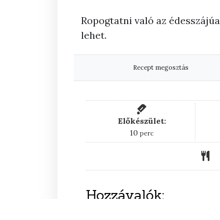
Ropogtatni való az édesszájúa
lehet.
Recept megosztás
Előkészület:
perc
10
perc
Hozzávalók:
15
dkg
cukor