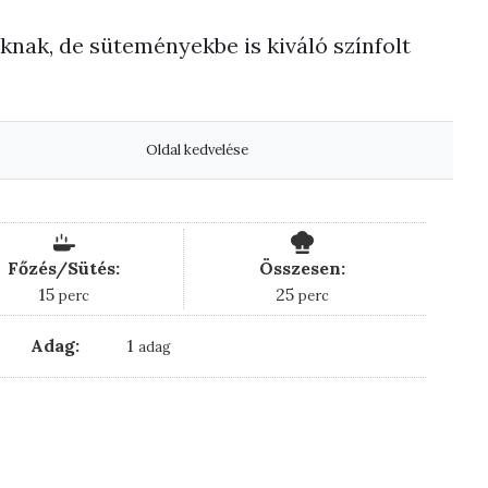
knak, de süteményekbe is kiváló színfolt
Oldal kedvelése
Főzés/Sütés:
Összesen:
perc
perc
15
25
perc
perc
Adag:
1
adag