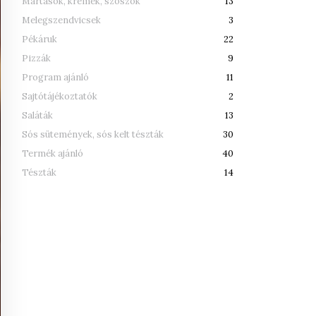
Mártások, krémek, szószok
13
Melegszendvicsek
3
Pékáruk
22
Pizzák
9
Program ajánló
11
Sajtótájékoztatók
2
Saláták
13
Sós sütemények, sós kelt tészták
30
Termék ajánló
40
Tészták
14