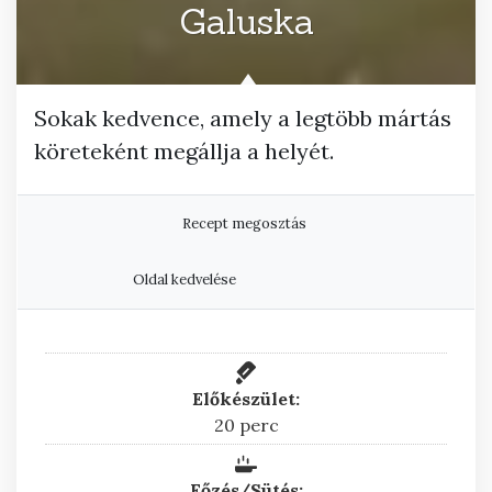
Galuska
Sokak kedvence, amely a legtöbb mártás
köreteként megállja a helyét.
Recept megosztás
Oldal kedvelése
Előkészület:
perc
20
perc
Főzés/Sütés: