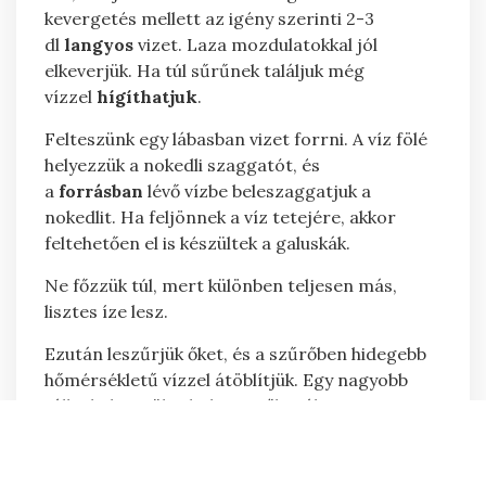
kevergetés mellett az igény szerinti 2-3
dl
langyos
vizet. Laza mozdulatokkal jól
elkeverjük. Ha túl sűrűnek találjuk még
vízzel
hígíthatjuk
.
Felteszünk egy lábasban vizet forrni. A víz fölé
helyezzük a nokedli szaggatót, és
a
forrásban
lévő vízbe beleszaggatjuk a
nokedlit. Ha feljönnek a víz tetejére, akkor
feltehetően el is készültek a galuskák.
Ne főzzük túl, mert különben teljesen más,
lisztes íze lesz.
Ezután leszűrjük őket, és a szűrőben hidegebb
hőmérsékletű vízzel átöblítjük. Egy nagyobb
tálba helyezzük, ahol a 2 evőkanál
olajjal
összeforgatjuk
őket, hogy ne ragadjanak
össze.