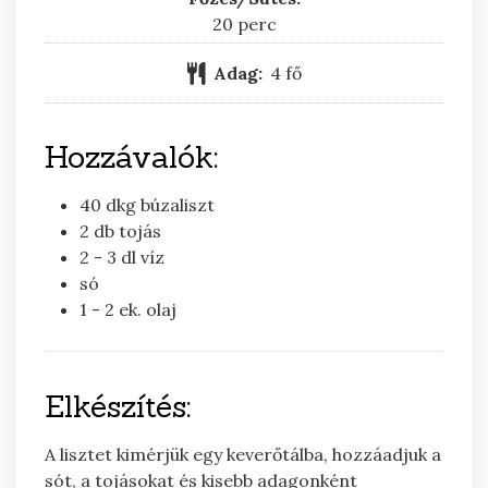
perc
20
perc
Adag:
4
fő
Hozzávalók:
40
dkg
búzaliszt
2
db
tojás
2 - 3
dl
víz
só
1 - 2
ek.
olaj
Elkészítés:
A lisztet kimérjük egy keverőtálba, hozzáadjuk a
sót, a tojásokat és kisebb adagonként