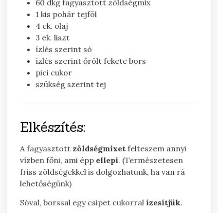
60
dkg
fagyasztott zöldségmix
1
kis pohár
tejföl
4
ek.
olaj
3
ek.
liszt
ízlés szerint
só
ízlés szerint
őrölt fekete bors
pici
cukor
szükség szerint
tej
Elkészítés:
A fagyasztott
zöldségmixet
felteszem annyi
vízben főni, ami épp
ellepi
. (Természetesen
friss zöldségekkel is dolgozhatunk, ha van rá
lehetőségünk)
Sóval, borssal egy csipet cukorral
ízesítjük
.