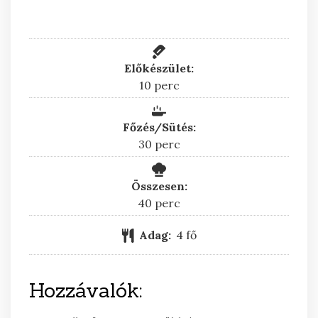
Előkészület:
perc
10
perc
Főzés/Sütés:
perc
30
perc
Összesen:
perc
40
perc
Adag:
4
fő
Hozzávalók: