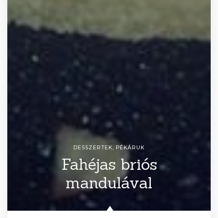
DESSZERTEK
,
PÉKÁRUK
Fahéjas briós
mandulával