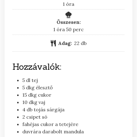
óra
1
óra
Összesen:
óra
perc
1
óra
50
perc
Adag:
22
db
Hozzávalók:
5
dl
tej
5
dkg
élesztő
15
dkg
cukor
10
dkg
vaj
4
db
tojás sárgája
2
csipet
só
fahéjas cukor a tetejére
duvrára darabolt mandula