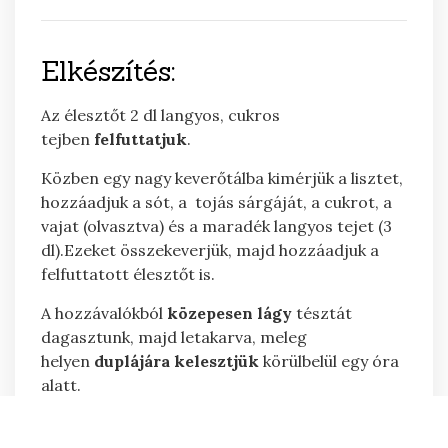
Elkészítés:
Az élesztőt 2 dl langyos, cukros
tejben
felfuttatjuk
.
Közben egy nagy keverőtálba kimérjük a lisztet,
hozzáadjuk a sót, a tojás sárgáját, a cukrot, a
vajat (olvasztva) és a maradék langyos tejet (3
dl).Ezeket összekeverjük, majd hozzáadjuk a
felfuttatott élesztőt is.
A hozzávalókból
közepesen lágy
tésztát
dagasztunk, majd letakarva, meleg
helyen
duplájára kelesztjük
körülbelül egy óra
alatt.
Miután megkelt lisztezett deszkán egy kicsit
kinyújtjuk, és
20-22 darabra osztjuk
. A deszkán