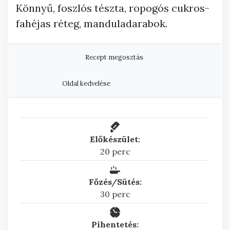
Könnyű, foszlós tészta, ropogós cukros-
fahéjas réteg, manduladarabok.
Recept megosztás
Oldal kedvelése
Előkészület:
perc
20
perc
Főzés/Sütés:
perc
30
perc
Pihentetés: