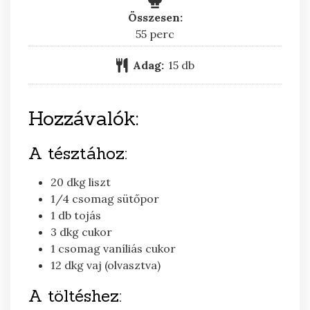
Összesen:
perc
55
perc
Adag:
15
db
Hozzávalók:
A tésztához:
20
dkg
liszt
1/4
csomag
sütőpor
1
db
tojás
3
dkg
cukor
1
csomag
vaníliás cukor
12
dkg
vaj (olvasztva)
A töltéshez: