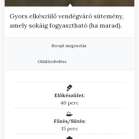
Gyors elkészülő vendégváró sütemény,
amely sokáig fogyasztható (ha marad).
Recept megosztás
Oldal kedvelése
Előkészület:
perc
40
perc
Főzés/Sütés:
perc
15
perc