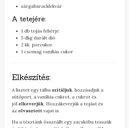
sárgabaracklekvár
A tetejére:
1
db
tojás fehérje
5
dkg
darált dió
2
kk.
porcukor
1
csomag
vaníliás cukor
Elkészítés:
A lisztet egy tálba
szitáljuk
, hozzáadjuk a
sütőport, a vaníliás cukrot, a cukrot és
jól
elkeverjük
. Hozzákeverjük a tojást és
az
olvasztott
vajat is.
Ha a tésztánk összeállt egy zacskóba tesszük
és fél órán keresztül hűtőben
pihentetjük
.