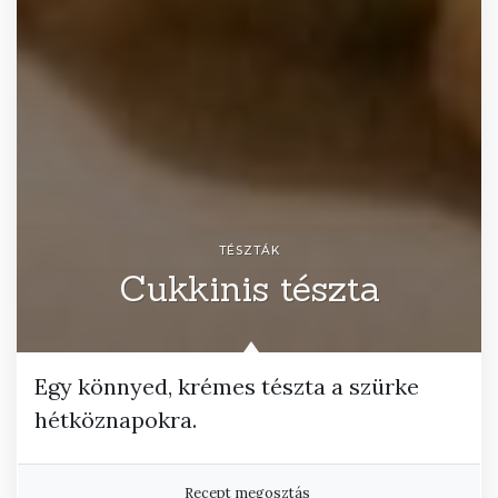
TÉSZTÁK
Cukkinis tészta
Egy könnyed, krémes tészta a szürke
hétköznapokra.
Recept megosztás