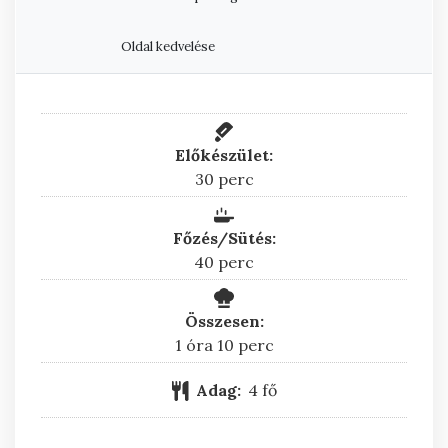
Oldal kedvelése
Előkészület:
perc
30
perc
Főzés/Sütés:
perc
40
perc
Összesen:
óra
perc
1
óra
10
perc
Adag:
4
fő