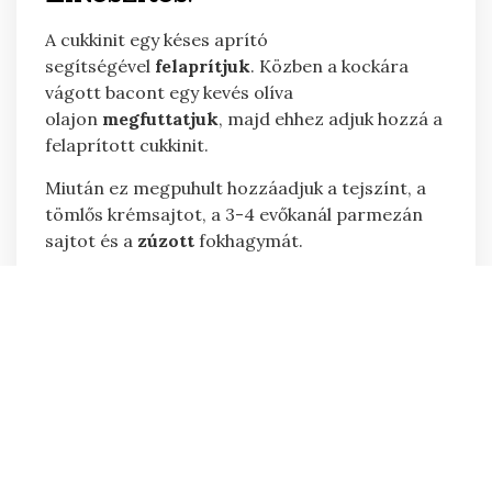
A cukkinit egy késes aprító
segítségével
felaprítjuk
. Közben a kockára
vágott bacont egy kevés olíva
olajon
megfuttatjuk
, majd ehhez adjuk hozzá a
felaprított cukkinit.
Miután ez megpuhult hozzáadjuk a tejszínt, a
tömlős krémsajtot, a 3-4 evőkanál parmezán
sajtot és a
zúzott
fokhagymát.
Sóval, borssal és ételízesítővel ízlés
szerint
ízesítjük
. Szükség esetén liszttel még
sűríthetünk a mártásunkon.
A tésztát lobogó sós vízben kifőzzük, amihez
hozzáadunk egy pár csepp olíva olajat.
A megfőtt tésztát
lecsepegtetjük
, és a
mártáshoz keverjük.