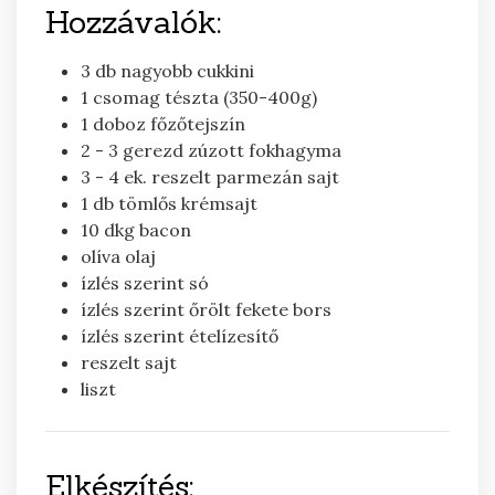
Hozzávalók:
3
db
nagyobb cukkini
1
csomag
tészta (350-400g)
1
doboz
főzőtejszín
2 - 3
gerezd
zúzott fokhagyma
3 - 4
ek.
reszelt parmezán sajt
1
db
tömlős krémsajt
10
dkg
bacon
olíva olaj
ízlés szerint
só
ízlés szerint
őrölt fekete bors
ízlés szerint
ételízesítő
reszelt sajt
liszt
Elkészítés: