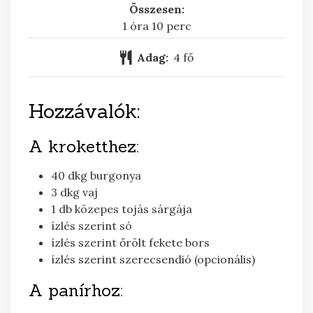
Összesen:
óra
perc
1
óra
10
perc
Adag:
4
fő
Hozzávalók:
A kroketthez:
40
dkg
burgonya
3
dkg
vaj
1
db
közepes tojás sárgája
ízlés szerint
só
ízlés szerint
őrölt fekete bors
ízlés szerint
szerecsendió (opcionális)
A panírhoz: