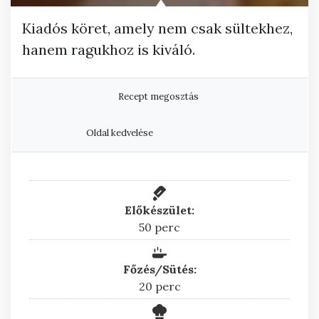
Kiadós köret, amely nem csak sültekhez,
hanem ragukhoz is kiváló.
Recept megosztás
Oldal kedvelése
Előkészület:
perc
50
perc
Főzés/Sütés:
perc
20
perc