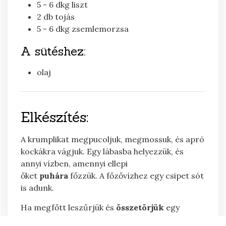
5 - 6
dkg
liszt
2
db
tojás
5 - 6
dkg
zsemlemorzsa
A sütéshez:
olaj
Elkészítés:
A krumplikat megpucoljuk, megmossuk, és apró
kockákra vágjuk. Egy lábasba helyezzük, és
annyi vízben, amennyi ellepi
őket
puhára
főzzük. A főzővízhez egy csipet sót
is adunk.
Ha megfőtt leszűrjük és
összetörjük
egy
villával, vagy krumplinyomó segítségével.