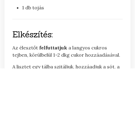
1
db
tojás
Elkészítés:
Az élesztőt
felfuttatjuk
a langyos cukros
tejben, körülbelül 1-2 dkg cukor hozzáadásával.
A lisztet egy tálba szitáljuk, hozzáadjuk a sót, a
felfutott élesztőt, a cukor maradékát, a szoba-
hőmérsékletű vajat és a tojást.
Jól
összegyúrjuk
, és meleg helyen, letakarva,
duplájára kelesztjük.
Amíg pihen a tésztánk, addig elkészítjük a
tölteléket.
Az almákat megtisztítjuk, lereszeljük.