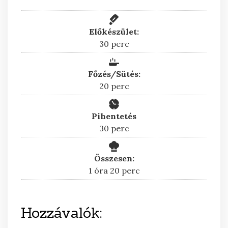
Előkészület:
perc
30
perc
Főzés/Sütés:
perc
20
perc
Pihentetés
perc
30
perc
Összesen:
óra
perc
1
óra
20
perc
Hozzávalók: