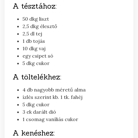
A tésztához:
50
dkg
liszt
2,5
dkg
élesztő
2,5
dl
tej
1
db
tojás
10
dkg
vaj
egy
csipet
só
5
dkg
cukor
A töltelékhez:
4
db
nagyobb méretű alma
ízlés szerint
kb. 1 tk. fahéj
5
dkg
cukor
3
ek
darált dió
1
csomag
vaníliás cukor
A kenéshez: