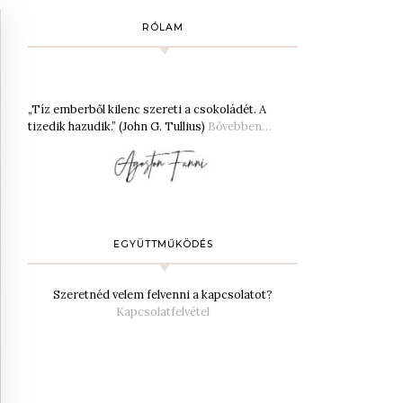
RÓLAM
„Tíz emberből kilenc szereti a csokoládét. A
tizedik hazudik.” (John G. Tullius)
Bővebben…
EGYÜTTMŰKÖDÉS
Szeretnéd velem felvenni a kapcsolatot?
Kapcsolatfelvétel