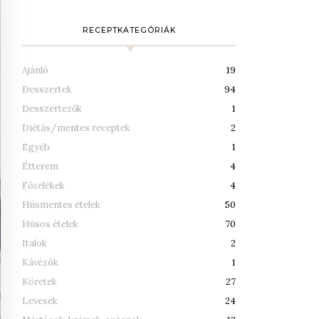
RECEPTKATEGÓRIÁK
Ajánló
19
Desszertek
94
Desszertezők
1
Diétás/mentes receptek
2
Egyéb
1
Étterem
4
Főzelékek
4
Húsmentes ételek
50
Húsos ételek
70
Italok
2
Kávézók
1
Köretek
27
Levesek
24