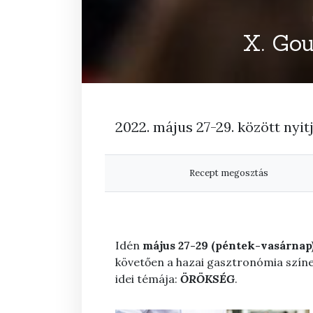
X. Gou
2022. május 27-29. között nyit
Recept megosztás
Idén
május 27-29 (péntek-vasárnap
követően a hazai gasztronómia színe
idei témája:
ÖRÖKSÉG
.