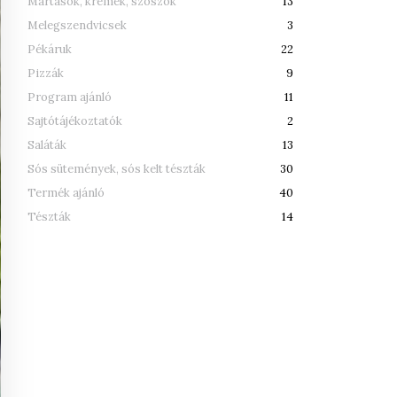
Mártások, krémek, szószok
13
Melegszendvicsek
3
Pékáruk
22
Pizzák
9
Program ajánló
11
Sajtótájékoztatók
2
Saláták
13
Sós sütemények, sós kelt tészták
30
Termék ajánló
40
Tészták
14