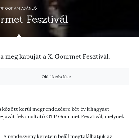
PROGRAM AJÁNLÓ
rmet Fesztivál
ja meg kapuját a X. Gourmet Fesztivál.
Oldal kedvelése
)
között kerül megrendezésre két év kihagyást
-javát felvonultató OTP Gourmet Fesztivál, melynek
A rendezvény keretein belül megtalálhatjuk az