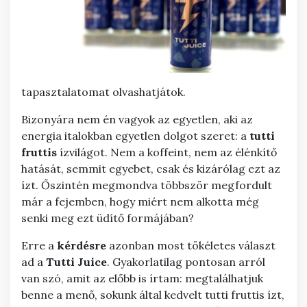
tapasztalatomat olvashatjátok.
Bizonyára nem én vagyok az egyetlen, aki az
energia italokban egyetlen dolgot szeret: a
tutti
fruttis
ízvilágot. Nem a koffeint, nem az élénkítő
hatását, semmit egyebet, csak és kizárólag ezt az
ízt. Őszintén megmondva többször megfordult
már a fejemben, hogy miért nem alkotta még
senki meg ezt üdítő formájában?
Erre a
kérdésre
azonban most tökéletes választ
ad a
Tutti
Juice
. Gyakorlatilag pontosan arról
van szó, amit az előbb is írtam: megtalálhatjuk
benne a menő, sokunk által kedvelt tutti fruttis ízt,