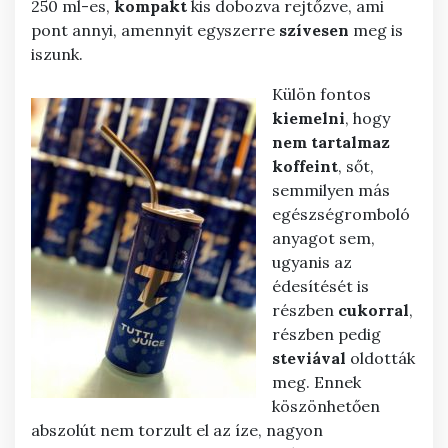
250 ml-es,
kompakt
kis dobozva rejtőzve, ami
pont annyi, amennyit egyszerre
szívesen
meg is
iszunk.
Külön fontos
kiemelni
, hogy
nem
tartalmaz
koffeint
, sőt,
semmilyen más
egészségromboló
anyagot sem,
ugyanis az
édesítését is
részben
cukorral
,
részben pedig
steviával
oldották
meg. Ennek
köszönhetően
abszolút nem torzult el az íze, nagyon