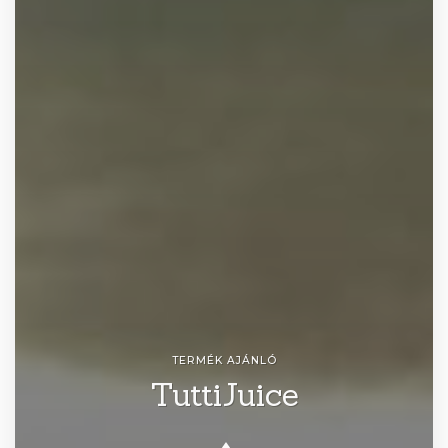
TERMÉK AJÁNLÓ
TuttiJuice