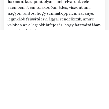
harmonikus
, pont olyan, amit elvárunk vele
szemben. Nem tolakodóan édes, viszont ami
nagyon fontos, hogy semmiképp nem savanyú,
leginkább
frissítő
ízvilággal rendelkezik, amire
valóban az a legjobb kifejezés, hogy
harmóniában
vannak a dolgok.
A csomagolását tekintve egyébként szintén
elmondható, hogy
igényesre
sikerült. Azt tükrözi,
amit a dobozon belül is találunk. A kiszerelése
pedig tényleg pont elég,
szóval jól ki van találva.
Ami nekem külön tetszett az a
savassága
. Azt
gondolom, hogy ez a szénsav dolgot többféleképp
is ki lehet vitelezni, születhetnek belőle nagyon jó
dolgok, viszont nem megfelelő használat esetén
túlzó, tolakodó, már-már bántó is tud lenni. A
Tutti Juice esetében ez is
teljesen
rendben
van,
abszolút
szénsavasnak
mondható, de mindezt
úgy teszi, hogy inkább
apró
,
lágy
buborékok