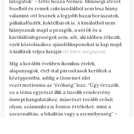
látogatók” – tette hozzá Nemes. Minőségi street
foodból és remek cukrászdákból sem lesz hiány,
valamint ott lesznek a legjobb hazai borászatok,
pálinkafőzdék, koktélbárok is. A kínálatból nem
hiányoznak majd a pezsgők, a sörök és a
kávékülönlegességek sem, sőt, aki időben érkezik,
ezek kóstolásához ajándékkuponokat is kap majd.
A kiállítók teljes listáját
itt lehet megnézni
.
Míg a korábbi években ikonikus ételek,
alapanyagok, étel-ital párosítások kerültek a
középpontba, addig a Gourmet idei
vezérmotívuma az “örökség” lesz. “Úgy érezzük,
ez a téma egyrészt illik a tizedik rendezvény
ünnepi hangulatához, másrészt tovább erősít
olyan, számunkra is fontos értékeket, mint a
szezonalitás, a lokalitás vagy a személyesség” –
fűzte hozzá a főszervező. A fesztivál fő
támogatója, az OTP Bank egyebek mellett