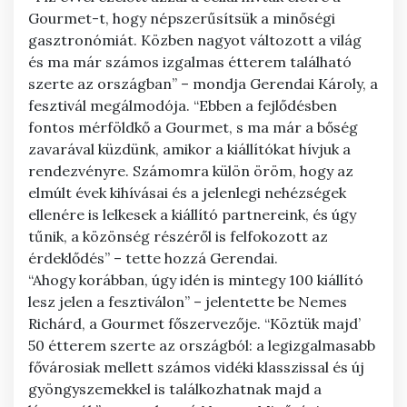
Gourmet-t, hogy népszerűsítsük a minőségi
gasztronómiát. Közben nagyot változott a világ
és ma már számos izgalmas étterem található
szerte az országban” – mondja Gerendai Károly, a
fesztivál megálmodója. “Ebben a fejlődésben
fontos mérföldkő a Gourmet, s ma már a bőség
zavarával küzdünk, amikor a kiállítókat hívjuk a
rendezvényre. Számomra külön öröm, hogy az
elmúlt évek kihívásai és a jelenlegi nehézségek
ellenére is lelkesek a kiállító partnereink, és úgy
tűnik, a közönség részéről is felfokozott az
érdeklődés” – tette hozzá Gerendai.
“Ahogy korábban, úgy idén is mintegy 100 kiállító
lesz jelen a fesztiválon” – jelentette be Nemes
Richárd, a Gourmet főszervezője. “Köztük majd’
50 étterem szerte az országból: a legizgalmasabb
fővárosiak mellett számos vidéki klasszissal és új
gyöngyszemekkel is találkozhatnak majd a