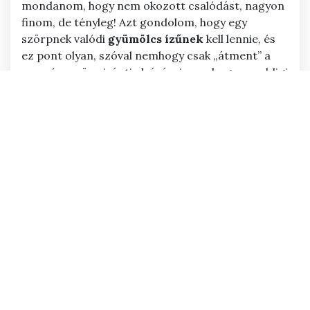
mondanom, hogy nem okozott csalódást, nagyon
finom, de tényleg! Azt gondolom, hogy egy
szörpnek valódi
gyümölcs
ízűnek
kell lennie, és
ez pont olyan, szóval nemhogy csak „átment” a
szamócaszörp iránti elvárásaimon, hogy az eddigi
legfinomabb
, amit kóstolhattam.
KETCHUP:
A shopban kétféle
verziót is találhattok:
egy csípőset és egy
natúrt. Hozzám ezúttal
a csípős változata
érkezett. Ennek a
ketchupnak
valódi
paradicsom
íze van.
Érezni, hogy
minőségi
alapanyagokból
készült,
és kellemes a fűszerezése. Az alapját egyébként a