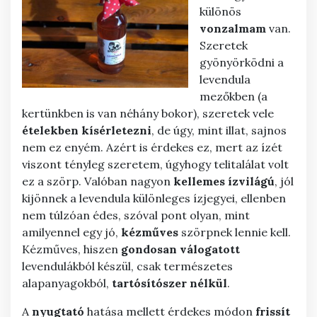
különös
vonzalmam
van.
Szeretek
gyönyörködni a
levendula
mezőkben (a
kertünkben is van néhány bokor), szeretek vele
ételekben
kísérletezni
, de úgy, mint illat, sajnos
nem ez enyém. Azért is érdekes ez, mert az ízét
viszont tényleg szeretem, úgyhogy telitalálat volt
ez a szörp. Valóban nagyon
kellemes
ízvilágú
, jól
kijönnek a levendula különleges ízjegyei, ellenben
nem túlzóan édes, szóval pont olyan, mint
amilyennel egy jó,
kézműves
szörpnek lennie kell.
Kézműves, hiszen
gondosan
válogatott
levendulákból készül, csak természetes
alapanyagokból,
tartósítószer
nélkül
.
A
nyugtató
hatása mellett érdekes módon
frissít