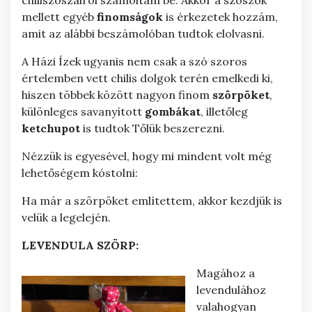
chiliszószairól számoltam be. Akkor a szószok
mellett egyéb
finomságok
is érkezetek hozzám,
amit az alábbi beszámolóban tudtok elolvasni.
A Házi Ízek ugyanis nem csak a szó szoros
értelemben vett chilis dolgok terén emelkedi ki,
hiszen többek között nagyon finom
szörpöket
,
különleges savanyított
gombákat
, illetőleg
ketchupot
is tudtok Tőlük beszerezni.
Nézzük is egyesével, hogy mi mindent volt még
lehetőségem kóstolni:
Ha már a szörpöket említettem, akkor kezdjük is
velük a legelején.
LEVENDULA SZÖRP:
Magához a
levendulához
valahogyan