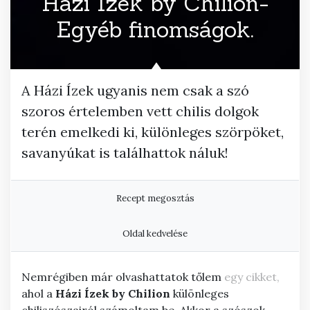
Házi Ízek by Chilion-
Egyéb finomságok.
A Házi Ízek ugyanis nem csak a szó
szoros értelemben vett chilis dolgok
terén emelkedi ki, különleges szörpöket,
savanyúkat is találhattok náluk!
Recept megosztás
Oldal kedvelése
Nemrégiben már olvashattatok tőlem
egy cikket,
ahol a
Házi Ízek by Chilion
különleges