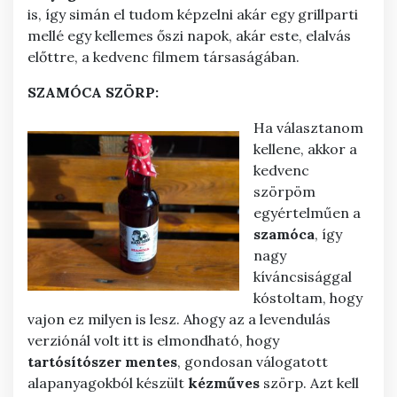
is, így simán el tudom képzelni akár egy grillparti
mellé egy kellemes őszi napok, akár este, elalvás
előttre, a kedvenc filmem társaságában.
SZAMÓCA SZÖRP:
Ha választanom
kellene, akkor a
kedvenc
szörpöm
egyértelműen a
szamóca
, így
nagy
kíváncsisággal
kóstoltam, hogy
vajon ez milyen is lesz. Ahogy az a levendulás
verziónál volt itt is elmondható, hogy
tartósítószer
mentes
, gondosan válogatott
alapanyagokból készült
kézműves
szörp. Azt kell