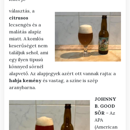
választás, a
citrusos
lecsengés és a
malátás alapíz
miatt. A komlós
keserűséget nem
találjuk sehol, ami
egy ilyen tipusú
könnyed sörnél
alapvető. Az alapjegyek azért ott vannak rajta: a
habja
kemény
és vastag, a színe is szép
aranybarna.
JOHNNY
B. GOOD
SÖR
– Az
APA
(American