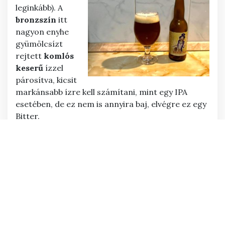
leginkább). A
bronzszín
itt
nagyon enyhe
gyümölcsízt
rejtett
komlós
keserű
ízzel
párosítva, kicsit
markánsabb ízre kell számítani, mint egy IPA
esetében, de ez nem is annyira baj, elvégre ez egy
Bitter.
CHARLATAN
–
Erre a sörre
azért voltam
kíváncsi, mert a
Vaskakas
sörfőzdére
jellemző, hogy
könnyen