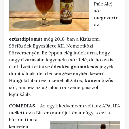
Pale Ale)
sör
megnyerte
az
ezüstdiplomát
még 2018-ban a Kisüzemi
Sörfőzdék Egyesülete XII. Nemzetközi
Sörversenyén. Ez éppen elég indok arra, hogy
nagy elvárásaim legyenek a sör felé, de hozza is
őket. Ízeit tekintve
édeskés
gyümölcsös
jegyek
dominálnak, de a lecsengése enyhén keserű.
Hangulatában ez a zenehallgatós,
koncertezős
sör, amihez az ugrálós rockzene passzol
leginkább.
COMEDIAS
– Az egyik kedvencem volt, az APA, IPA
mellett ez a Bitter (mondjuk én amúgy is ezt a
három típust
kedvelem