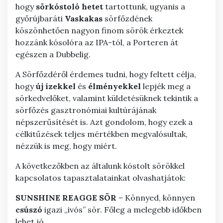
hogy
sörkóstoló
hetet
tartottunk, ugyanis a
győrújbaráti
Vaskakas
sörfőzdének
köszönhetően nagyon finom sörök érkeztek
hozzánk kósolóra az IPA-tól, a Porteren át
egészen a Dubbelig.
A Sörfőzdéről érdemes tudni, hogy feltett célja,
hogy
új
ízekkel
és
élményekkel
lepjék meg a
sörkedvelőket, valamint küldetésüknek tekintik a
sörfőzés gasztronómiai kultúrájának
népszerűsítését is. Azt gondolom, hogy ezek a
célkitűzések teljes mértékben megvalósultak,
nézzük is meg, hogy miért.
A következőkben az általunk kóstolt sörökkel
kapcsolatos tapasztalatainkat olvashatjátok:
SUNSHINE REAGGE SÖR
– Könnyed, könnyen
csúszó
igazi „ivós” sör. Főleg a melegebb időkben
lehet jó