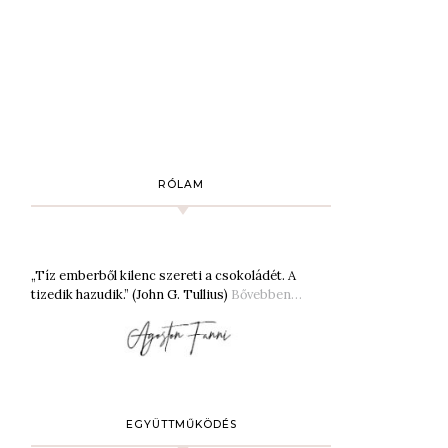
RÓLAM
„Tíz emberből kilenc szereti a csokoládét. A
tizedik hazudik.” (John G. Tullius)
Bővebben…
EGYÜTTMŰKÖDÉS