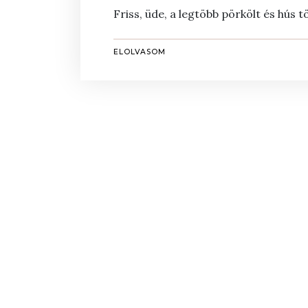
Friss, üde, a legtöbb pörkölt és hús t
ELOLVASOM