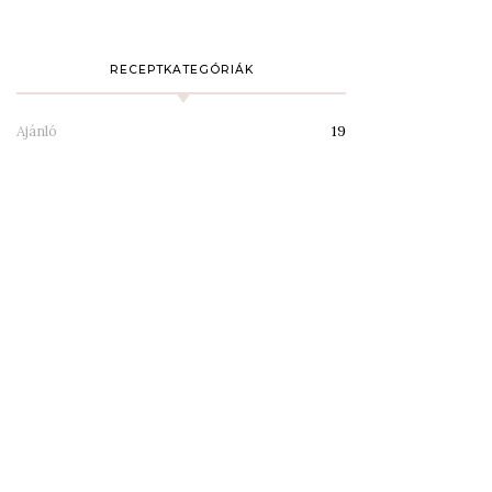
RECEPTKATEGÓRIÁK
Ajánló
19
Desszertek
94
Desszertezők
1
Diétás/mentes receptek
2
Egyéb
1
Étterem
4
Főzelékek
4
Húsmentes ételek
50
Húsos ételek
70
Italok
2
Kávézók
1
Köretek
27
Levesek
24