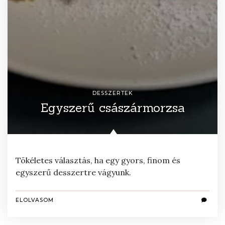
DESSZERTEK
Egyszerű császármorzsa
Tökéletes választás, ha egy gyors, finom és
egyszerű desszertre vágyunk.
ELOLVASOM