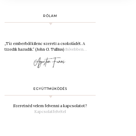
RÓLAM
„Tíz emberből kilenc szereti a csokoládét. A
tizedik hazudik.” (John G. Tullius)
Bővebben…
EGYÜTTMŰKÖDÉS
Szeretnéd velem felvenni a kapcsolatot?
Kapcsolatfelvétel