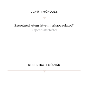
EGYÜTTMŰKÖDÉS
Szeretnéd velem felvenni a kapcsolatot?
Kapcsolatfelvétel
RECEPTKATEGÓRIÁK
Ajánló
19
Desszertek
94
Desszertezők
1
Diétás/mentes receptek
2
Egyéb
1