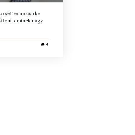
orséttermi csirke
íteni, aminek nagy
4