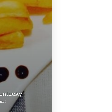
entucky
yak