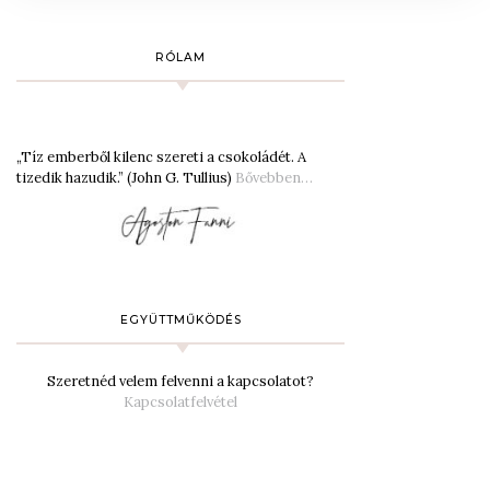
RÓLAM
„Tíz emberből kilenc szereti a csokoládét. A
tizedik hazudik.” (John G. Tullius)
Bővebben…
EGYÜTTMŰKÖDÉS
Szeretnéd velem felvenni a kapcsolatot?
Kapcsolatfelvétel