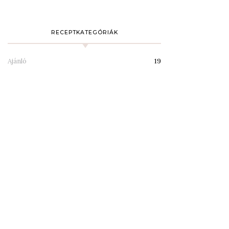
RECEPTKATEGÓRIÁK
Ajánló
19
Desszertek
94
Desszertezők
1
Diétás/mentes receptek
2
Egyéb
1
Étterem
4
Főzelékek
4
Húsmentes ételek
50
Húsos ételek
70
Italok
2
Kávézók
1
Köretek
27
Levesek
24