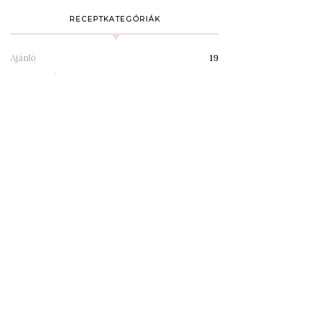
RECEPTKATEGÓRIÁK
Ajánló
19
Desszertek
94
Desszertezők
1
Diétás/mentes receptek
2
Egyéb
1
Étterem
4
Főzelékek
4
Húsmentes ételek
50
Húsos ételek
70
Italok
2
Kávézók
1
Köretek
27
Levesek
24
Mártások, krémek, szószok
13