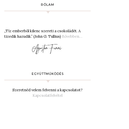
RÓLAM
„Tíz emberből kilenc szereti a csokoládét. A
tizedik hazudik.” (John G. Tullius)
Bővebben…
EGYÜTTMŰKÖDÉS
Szeretnéd velem felvenni a kapcsolatot?
Kapcsolatfelvétel