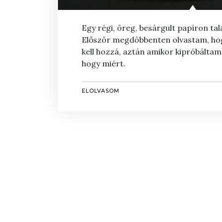
Egy régi, öreg, besárgult papíron tal
Először megdöbbenten olvastam, hog
kell hozzá, aztán amikor kipróbáltam
hogy miért.
ELOLVASOM