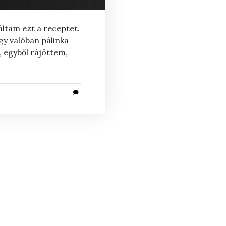
áltam ezt a receptet.
y valóban pálinka
, egyből rájöttem,