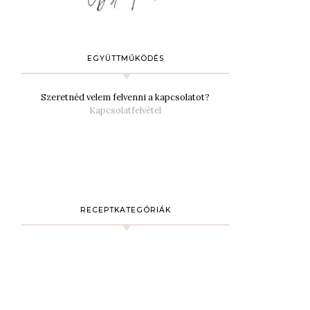
EGYÜTTMŰKÖDÉS
Szeretnéd velem felvenni a kapcsolatot?
Kapcsolatfelvétel
RECEPTKATEGÓRIÁK
Ajánló
19
Desszertek
94
Desszertezők
1
Diétás/mentes receptek
2